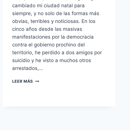
cambiado mi ciudad natal para
siempre, y no solo de las formas más
obvias, terribles y noticiosas. En los
cinco años desde las masivas
manifestaciones por la democracia
contra el gobierno prochino del
territorio, he perdido a dos amigos por
suicidio y he visto a muchos otros
arrestados,…
HONG
LEER MÁS
KONG
ES
MI
HOGAR.
PERMANECERÉ
AQUÍ
INCLUSO
MIENTRAS