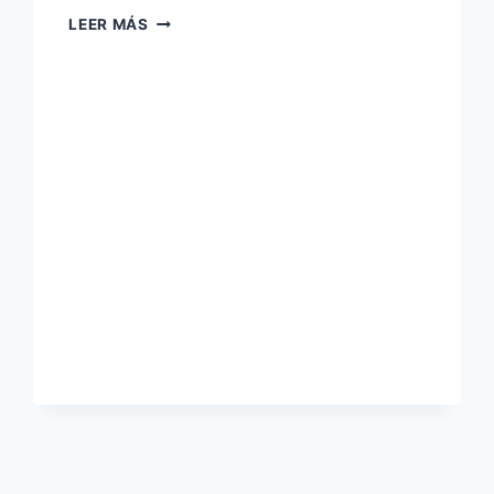
NOTICIAS
LEER MÁS
EN
IMÁGENES:
SÁBADO
23
DE
MARZO
DE
2024