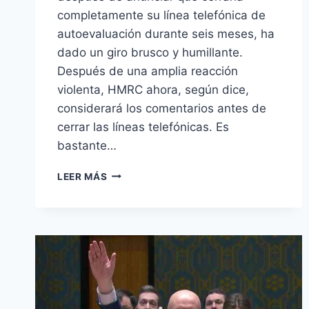
completamente su línea telefónica de
autoevaluación durante seis meses, ha
dado un giro brusco y humillante.
Después de una amplia reacción
violenta, HMRC ahora, según dice,
considerará los comentarios antes de
cerrar las líneas telefónicas. Es
bastante…
QUERIDO
LEER MÁS
HMRC,
EL
CAOS
EN
LA
LÍNEA
DE
AYUDA
SOLO