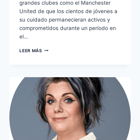
grandes clubes como el Manchester
United de que los cientos de jóvenes a
su cuidado permanecieran activos y
comprometidos durante un período en
el…
KOBBIE
LEER MÁS
MAINOO:
LA
HUMILDAD
EN
EL
CORAZÓN
DEL
ASCENSO
DEL
PRODIGIO
DEL
MANCHESTER
UNITED