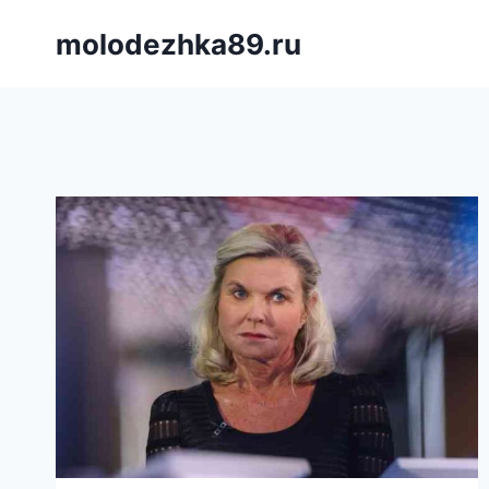
Saltar
molodezhka89.ru
al
contenido