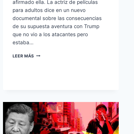
afirmado ella. La actriz de películas
para adultos dice en un nuevo
documental sobre las consecuencias
de su supuesta aventura con Trump
que no vio a los atacantes pero
estaba…
STORMY
LEER MÁS
DANIELS
AFIRMA
QUE
LOS
FANÁTICOS
DE
TRUMP
DISPARARON
A
SU
CABALLO.