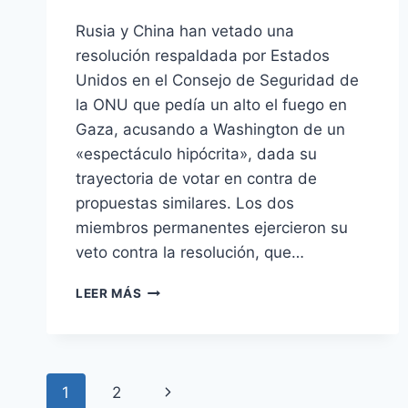
Rusia y China han vetado una
resolución respaldada por Estados
Unidos en el Consejo de Seguridad de
la ONU que pedía un alto el fuego en
Gaza, acusando a Washington de un
«espectáculo hipócrita», dada su
trayectoria de votar en contra de
propuestas similares. Los dos
miembros permanentes ejercieron su
veto contra la resolución, que…
ISRAEL-
LEER MÁS
GAZA
ÚLTIMO:
RUSIA
Y
Navegación
CHINA
Siguiente
1
2
VETAN