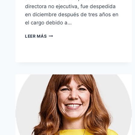
directora no ejecutiva, fue despedida
en diciembre después de tres años en
el cargo debido a…
EL
LEER MÁS
ANTIGUO
JEFE
DE
ENTAIN
SE
EMBOLSARÁ
£4.3
MILLONES
COMO
UN
‘BUEN
SALIENTE’.