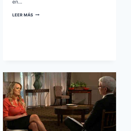
en…
JD
LEER MÁS
SPORTS
SE
DESLIZA
DESPUÉS
DE
LA
ADVERTENCIA
DE
NIKE.