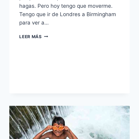
hagas. Pero hoy tengo que moverme.
Tengo que ir de Londres a Birmingham
para ver a…
MI
LEER MÁS
VIAJE
EN
TREN
DESDE
EL
INFIERNO
–
DE
LONDRES
A
BIRMINGHAM.