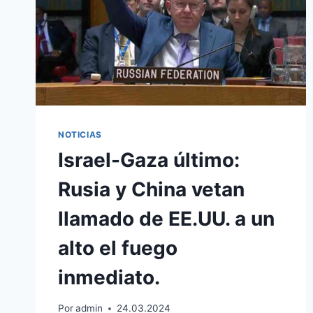
HACE
QUE
LOS
IMPUESTOS
SEAN
AÚN
MÁS
ATERRADORES.
NOTICIAS
Israel-Gaza último:
Rusia y China vetan
llamado de EE.UU. a un
alto el fuego
inmediato.
Por
admin
24.03.2024